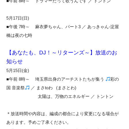
■午前 8時～ ドラマーだって歌うんです ／ トントン
5月17日(日)
■午後 7時～ 麻衣夢ちゃん、パート3 ／ あっきゃん-淀屋
橋は夜の七時
【あなたも、DJ！～リターンズ～】放送のお
知らせ
5月15日(金)
■午前 8時～ 埼玉県出身のアーチストたちが集う
彩の
国 音楽祭
／ まさtoわ (まさとわ)
太陽は、万物のエネルギー ／ トントン
＊放送時間や内容は、編成の都合により変更になる場合が
あります。予めご了承ください。