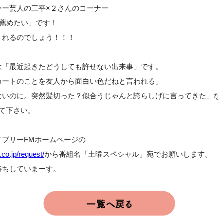
ラー芸人の三平×２さんのコーナー
を薦めたい」です！
くれるのでしょう！！！
は「最近起きたどうしても許せない出来事」です。
カートのことを友人から面白い色だねと言われる」
ないのに。突然髪切った？似合うじゃんと誇らしげに言ってきた」な
て下さい。
ブリーFMホームページの
.co.jp/request/
から番組名「土曜スペシャル」宛でお願いします。
待ちしていまーす。