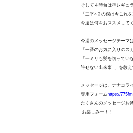
そして４時台は準レギュ
「三平×２の僕は今これ
今週は何をおススメして
今週のメッセージテーマ
「一番のお気に入りのス
「一ミリも髪を切ってい
許せない出来事 」を教え
メッセージは、ナナコライ
専用フォーム
https://775fm
たくさんのメッセージお
お楽しみー！！