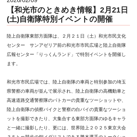
【和光市のときめき情報】2月21日
(土)自衛隊特別イベントの開催
陸上自衛隊東部方面隊は、２月２１日（土）和光市民文化
センター サンアゼリア前の和光市市民広場と陸上自衛隊
広報センター「りっくんランド」で特別イベントを開催し
ます。
和光市市民広場では、陸上自衛隊の車両と特別参加の埼玉
県警察の車両が並んで展示され、陸上自衛隊の高機動車と
高速道路交通警察隊のパトカーの貴重なツーショットや、
陸上自衛隊の偵察バイクと警察の白バイの貴重なツーショ
ットを撮影できたり、大集合する東部方面隊のゆるキャラ
と一緒に撮影したり、更には、世界陸上２０２５東京大会
３５ｋｍ競歩の銅メダリストである勝木選手のトークショ