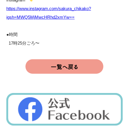
https://www.instagram.com/sakura_chikako?
igsh=MWQ5MjMwcHRhd2xmYw==
●時間
17時25分ごろ〜