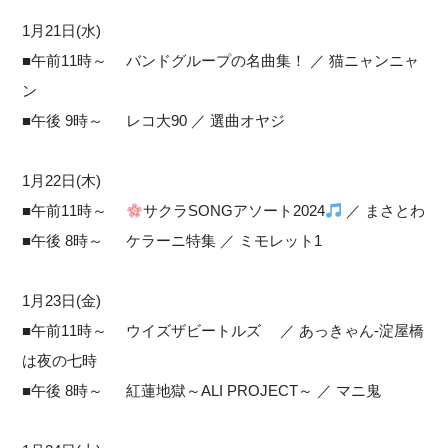
1月21日(水)
■午前11時～ バンドグループの名曲集！ ／ 猫ニャンニャ
ン
■午後 9時～ レコ大90 ／ 選曲オヤジ
1月22日(木)
■午前11時～
サクラSONGアソート2024
／ まさとわ
■午後 8時～ ケラーニ特集 ／ ミモレット1
1月23日(金)
■午前11時～ ウイズザビートルズ ／ あっきゃん-淀屋橋
は夜の七時
■午後 8時～ 紅蓮地獄～ALI PROJECT～ ／ マニ鬼