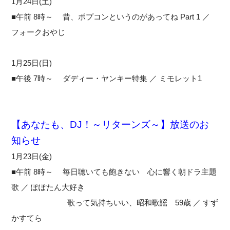
1月24日(土)
■午前 8時～ 昔、ポプコンというのがあってね Part 1 ／
フォークおやじ
1月25日(日)
■午後 7時～ ダディー・ヤンキー特集 ／ ミモレット1
【あなたも、DJ！～リターンズ～】放送のお
知らせ
1月23日(金)
■午前 8時～ 毎日聴いても飽きない 心に響く朝ドラ主題
歌 ／ ぽぽたん大好き
歌って気持ちいい、昭和歌謡 59歳 ／ すず
かすてら