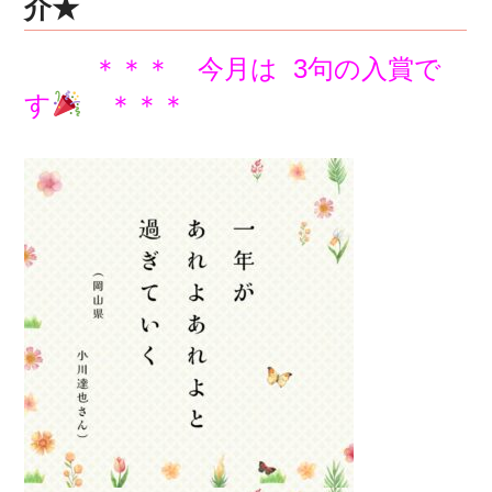
介★
＊＊＊ 今月は 3句の入賞で
す
＊＊＊