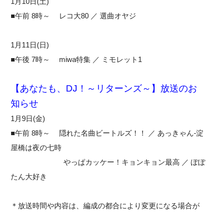
1月10日(土)
■午前 8時～ レコ大80 ／ 選曲オヤジ
1月11日(日)
■午後 7時～ miwa特集 ／ ミモレット1
【あなたも、DJ！～リターンズ～】放送のお
知らせ
1月9日(金)
■午前 8時～ 隠れた名曲ビートルズ！！ ／ あっきゃん-淀
屋橋は夜の七時
やっぱカッケー！キョンキョン最高 ／ ぽぽ
たん大好き
＊放送時間や内容は、編成の都合により変更になる場合が