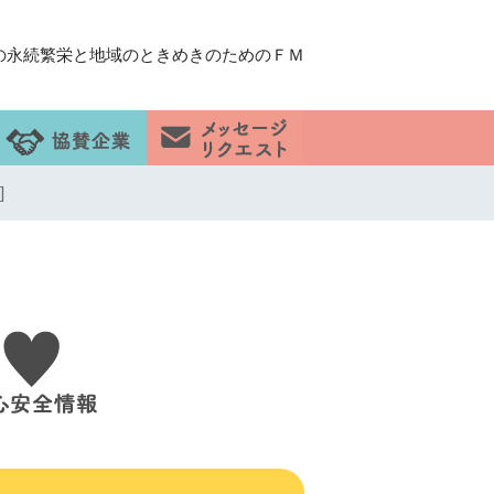
の永続繁栄と地域のときめきのためのＦＭ
]