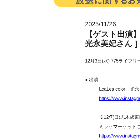
2025/11/26
【ゲスト出演】12
光永美妃さん ]
12月3日(水) 775ラ
● 出演
LeaLea color 光
https://www.instagr
※12/7(日)志木駅
ミッケマーケットご出
https://www.instag