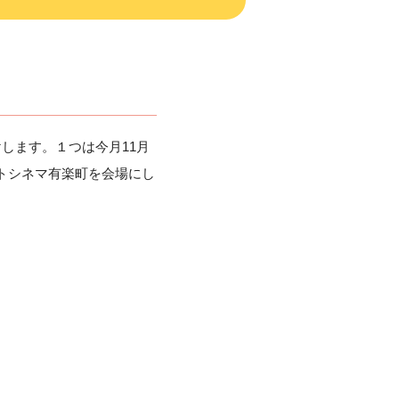
けします。１つは今月11月
ストシネマ有楽町を会場にし