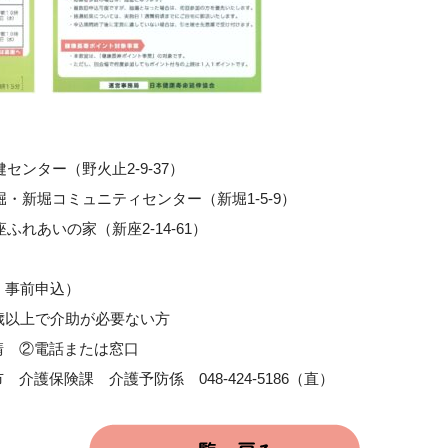
保健センター（野火止2-9-37）
) 西堀・新堀コミュニティセンター（新堀1-5-9）
新座ふれあいの家（新座2-14-61）
着順・事前申込）
歳以上で介助が必要ない方
請 ②電話または窓口
介護保険課 介護予防係 048-424-5186（直）