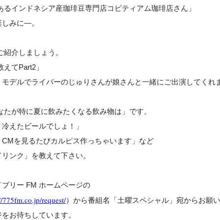
あるインドネシア産珈琲豆専門店コピティアム珈琲店さん」
しみに―。
ご紹介しましょう。
てPart2」
モデルでライバーのじゅりさんが娘さんと一緒にご出演してくれ
なたが特に夏に飲みたくなる飲み物は」です。
く冷えたビールでしょ！」
！CMを見るたびカルピス作っちゃいます」など
ドリンク」を教えて下さい。
ブリー FM ホームページの
//775fm.co.jp/request/
）から番組名「土曜スペシャル」宛からお願
ジをお待ちしています。