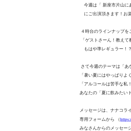
今週は「 新座市片山に
にご出演頂きます！お楽
４時台のラインナップを
「ゲストさーん！教えて教え
もはや準レギュラー！？
さて今週のテーマは「あ
「暑い夏にはやっぱりよ
「アルコールは苦手な私
あなたの「夏に飲みたい
メッセージは、ナナコライ
専用フォームから （
https:
みなさんからのメッセー