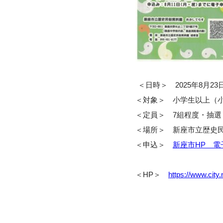
＜日時＞ 2025年8月23日(
＜対象＞ 小学生以上（小
＜定員＞ 7組程度・抽選
＜場所＞ 新座市立歴史
＜申込＞
新座市HP 電
＜HP＞
https://www.city.n