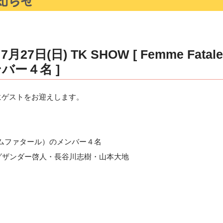
27日(日) TK SHOW [ Femme Fat
バー４名 ]
OWにゲストをお迎えします。
ファムファタール）のメンバー４名
ザンダー啓人・長谷川志樹・山本大地