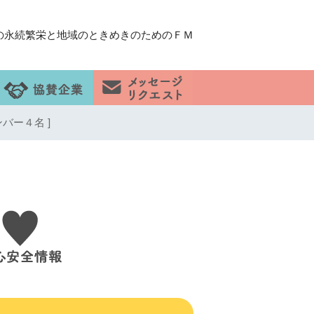
の永続繁栄と地域のときめきのためのＦＭ
ンバー４名 ]