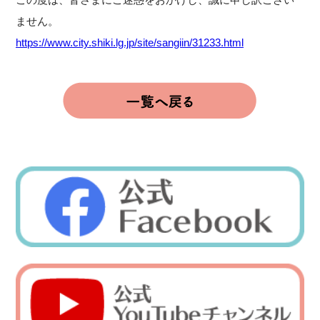
ません。
https://www.city.shiki.lg.jp/site/sangiin/31233.html