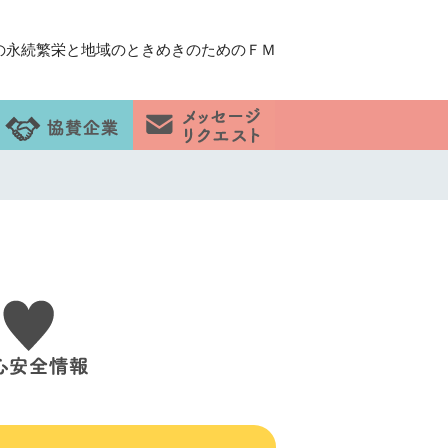
の永続繁栄と地域のときめきのためのＦＭ
）