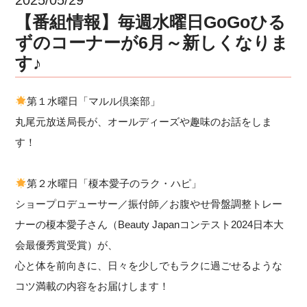
【番組情報】毎週水曜日GoGoひる
ずのコーナーが6月～新しくなりま
す♪
第１水曜日「マルル倶楽部」
丸尾元放送局長が、オールディーズや趣味のお話をしま
す！
第２水曜日「榎本愛子のラク・ハピ」
ショープロデューサー／振付師／お腹やせ骨盤調整トレー
ナーの榎本愛子さん（Beauty Japanコンテスト2024日本大
会最優秀賞受賞）が、
心と体を前向きに、日々を少しでもラクに過ごせるような
コツ満載の内容をお届けします！