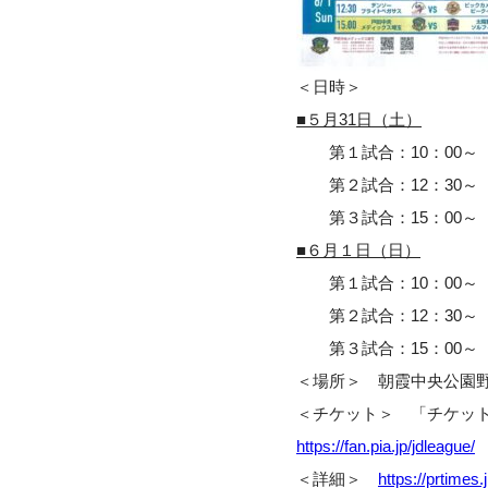
＜日時＞
■５月31日（土）
第１試合：10：00
第２試合：12：3
第３試合：15：00
■６月１日（日）
第１試合：10：00
第２試合：12：30
第３試合：15：0
＜場所＞
朝霞中央公園
＜チケット＞
「チケット
https://fan.pia.jp/jdleague/
＜詳細＞
https://prtimes