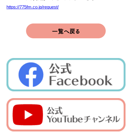
https://775fm.co.jp/request/