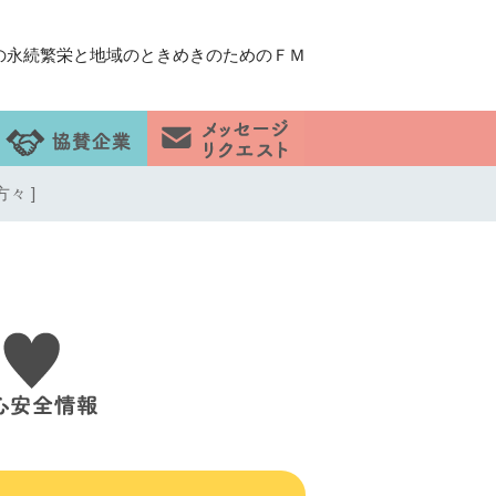
の永続繁栄と地域のときめきのためのＦＭ
々 ]