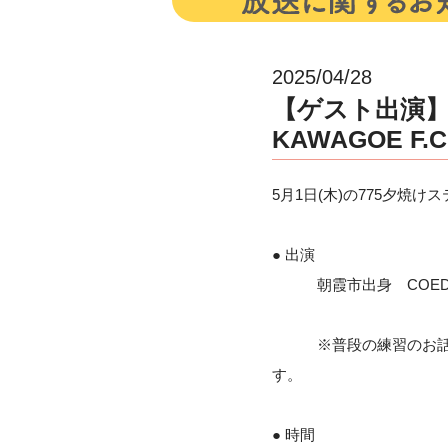
2025/04/28
【ゲスト出演】4
KAWAGOE F.
5月1日(木)の775夕焼
● 出演
朝霞市出身 COEDO K
※普段の練習のお話や、
す。
● 時間