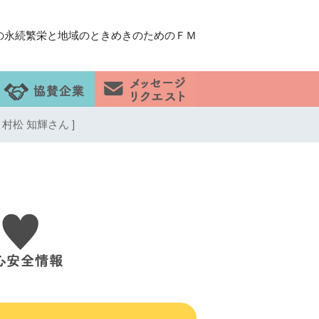
の永続繁栄と地域のときめきのためのＦＭ
 村松 知輝さん ]