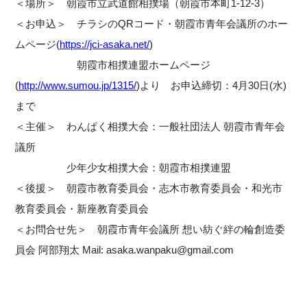
＜場所＞ 朝霞市立武道館相撲場（朝霞市本町1-12-3）
＜お申込＞ チラシのQRコード・朝霞市青年会議所のホー
ムページ(
https://jci-asaka.net/
)
朝霞市相撲連盟ホームページ
(
http://www.sumou.jp/1315/
)より お申込締切：4月30日(水)
まで
＜主催＞ わんぱく相撲大会：一般社団法人 朝霞市青年会
議所
少年少女相撲大会：朝霞市相撲連盟
＜後援＞ 朝霞市教育委員会・志木市教育委員会・和光市
教育委員会・新座教育委員会
＜お問合せ先＞ 朝霞市青年会議所 想い紡ぐ絆の輪創造委
員会 阿部翔太 Mail: asaka.wanpaku@gmail.com