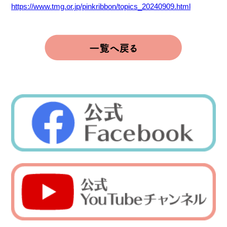
https://www.tmg.or.jp/pinkribbon/topics_20240909.html